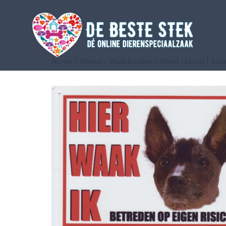
Home
/
Winkel
/
Waakborden
/
Hond
/
Hond | Alu