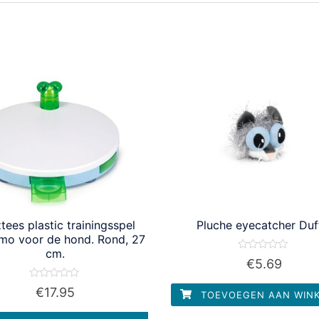
tees plastic trainingsspel
Pluche eyecatcher Duf
imo voor de hond. Rond, 27
cm.
Waardering
€
5.69
0
uit
5
Waardering
€
17.95
TOEVOEGEN AAN WIN
0
uit
5