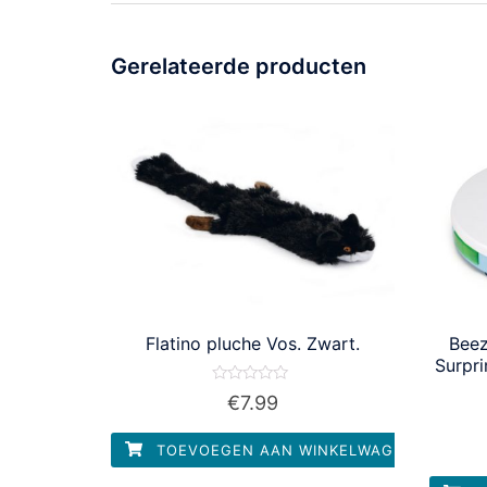
Gerelateerde producten
Flatino pluche Vos. Zwart.
Beez
Surpr
Waardering
€
7.99
0
uit
5
TOEVOEGEN AAN WINKELWAGEN