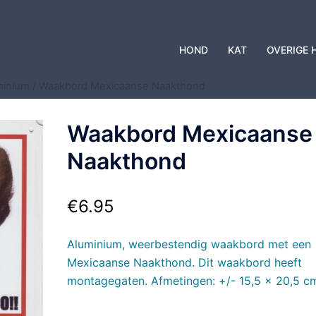
HOND
KAT
OVERIGE 
minium
/ Waakbord Mexicaanse Naakthond
Waakbord Mexicaanse
Naakthond
€
6.95
Aluminium, weerbestendig waakbord met een
Mexicaanse Naakthond. Dit waakbord heeft
montagegaten. Afmetingen: +/- 15,5 x 20,5 c