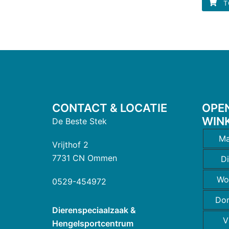
T
CONTACT & LOCATIE
OPE
WIN
De Beste Stek
Ma
Vrijthof 2
7731 CN Ommen
D
Wo
0529-454972
Do
Dierenspeciaalzaak &
V
Hengelsportcentrum