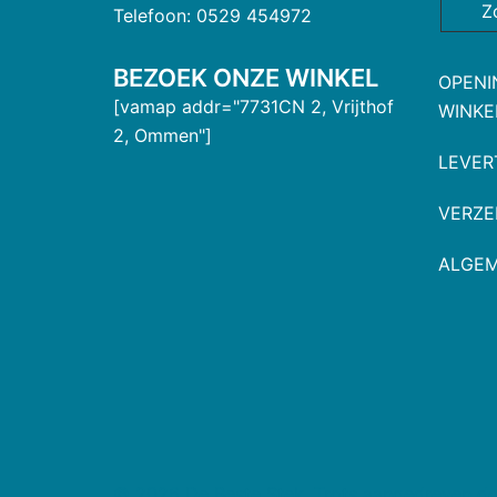
Z
Telefoon: 0529 454972
BEZOEK ONZE WINKEL
OPENI
[vamap addr="7731CN 2, Vrijthof
WINKE
2, Ommen"]
LEVER
VERZE
ALGE
© 2026 De Beste Stek. Trots aangedreven d