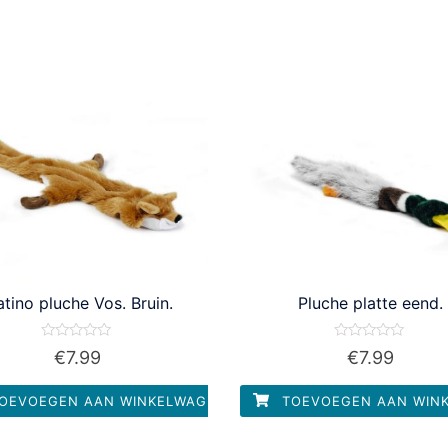
atino pluche Vos. Bruin.
Pluche platte eend.
Waardering
Waardering
€
7.99
€
7.99
0
0
uit
uit
5
5
OEVOEGEN AAN WINKELWAGEN
TOEVOEGEN AAN WIN