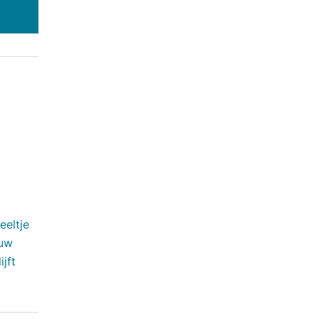
eeltje
ouw
jft