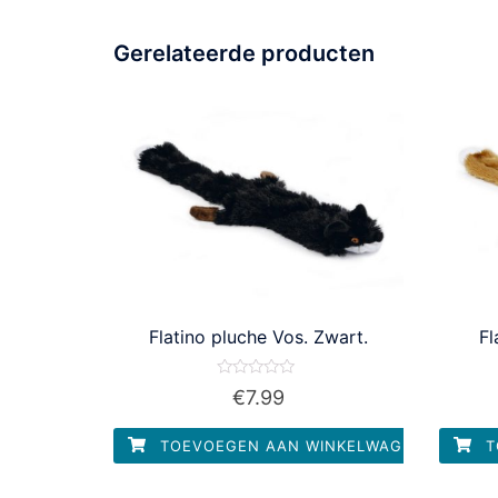
Gerelateerde producten
Flatino pluche Vos. Zwart.
Fl
Waardering
€
7.99
0
uit
5
TOEVOEGEN AAN WINKELWAGEN
T