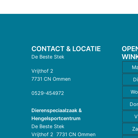
CONTACT & LOCATIE
OPE
WIN
De Beste Stek
Ma
Vrijthof 2
7731 CN Ommen
D
Wo
0529-454972
Do
Dierenspeciaalzaak &
V
Hengelsportcentrum
De Beste Stek
Za
Vrijthof 2 7731 CN Ommen