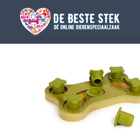
Home
/
Winkel
/
Hond
/
Speelgoed
/
Train the Brai