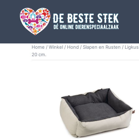
Home
/
Winkel
/
Hond
/
Slapen en Rusten
/
Ligku
20 cm.