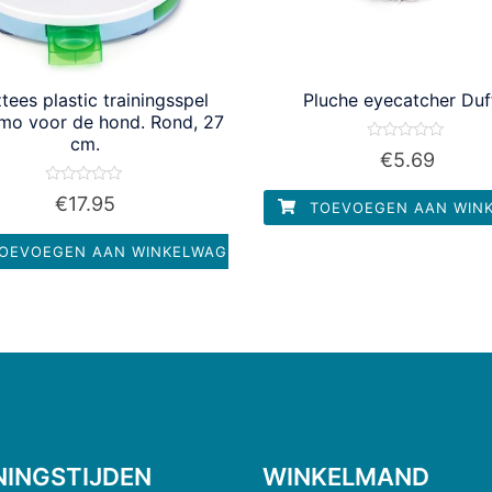
tees plastic trainingsspel
Pluche eyecatcher Duf
imo voor de hond. Rond, 27
cm.
Waardering
€
5.69
0
uit
5
Waardering
€
17.95
TOEVOEGEN AAN WIN
0
uit
5
OEVOEGEN AAN WINKELWAGEN
NINGSTIJDEN
WINKELMAND