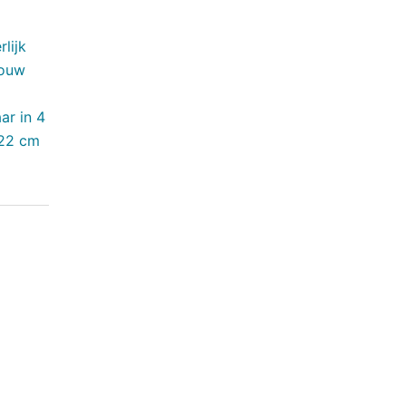
lijk
jouw
ar in 4
x22 cm