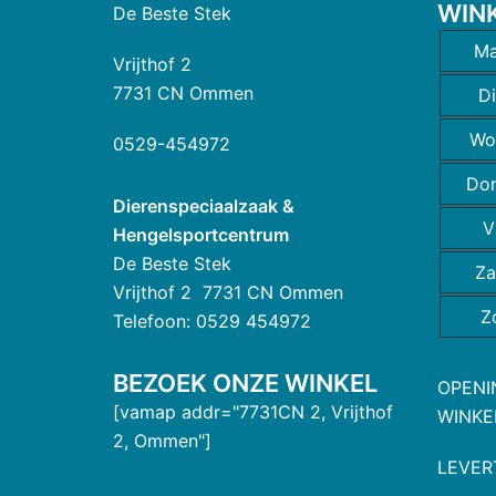
WIN
De Beste Stek
Ma
Vrijthof 2
7731 CN Ommen
D
Wo
0529-454972
Do
Dierenspeciaalzaak &
V
Hengelsportcentrum
De Beste Stek
Za
Vrijthof 2 7731 CN Ommen
Z
Telefoon: 0529 454972
BEZOEK ONZE WINKEL
OPENI
[vamap addr="7731CN 2, Vrijthof
WINKE
2, Ommen"]
LEVER