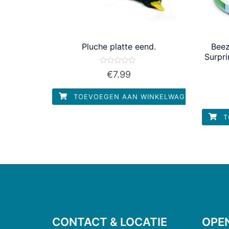
Pluche platte eend.
Beez
Surpr
Waardering
€
7.99
0
uit
5
TOEVOEGEN AAN WINKELWAGEN
T
CONTACT & LOCATIE
OPE