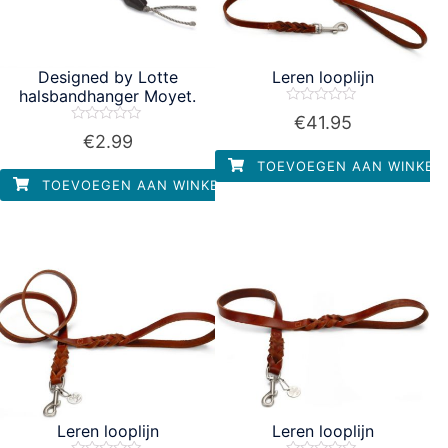
Designed by Lotte
Leren looplijn
halsbandhanger Moyet.
Waardering
€
41.95
0
Waardering
€
2.99
uit
0
5
uit
TOEVOEGEN AAN WINKEL
5
TOEVOEGEN AAN WINKELWAGEN
Leren looplijn
Leren looplijn