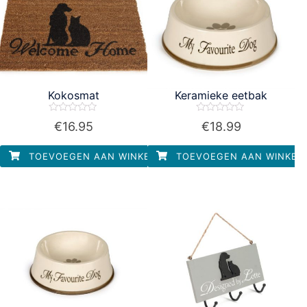
Kokosmat
Keramieke eetbak
Waardering
Waardering
€
16.95
€
18.99
0
0
uit
uit
5
5
TOEVOEGEN AAN WINKELWAGEN
TOEVOEGEN AAN WINKEL