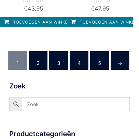
Waardering
Waardering
€
43.95
€
47.95
0
0
uit
uit
5
5
TOEVOEGEN AAN WINKELWAGEN
TOEVOEGEN AAN WINKEL
1
2
3
4
5
→
Zoek
Productcategorieën