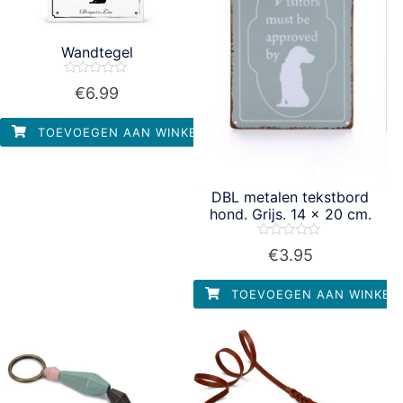
Wandtegel
Waardering
€
6.99
0
uit
5
TOEVOEGEN AAN WINKELWAGEN
DBL metalen tekstbord
hond. Grijs. 14 x 20 cm.
Waardering
€
3.95
0
uit
5
TOEVOEGEN AAN WINKEL