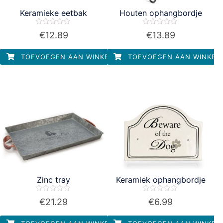
Keramieke eetbak
Houten ophangbordje
Waardering
Waardering
€
12.89
€
13.89
0
0
uit
uit
5
5
TOEVOEGEN AAN WINKELWAGEN
TOEVOEGEN AAN WINKEL
Zinc tray
Keramiek ophangbordje
Waardering
Waardering
€
21.29
€
6.99
0
0
uit
uit
5
5