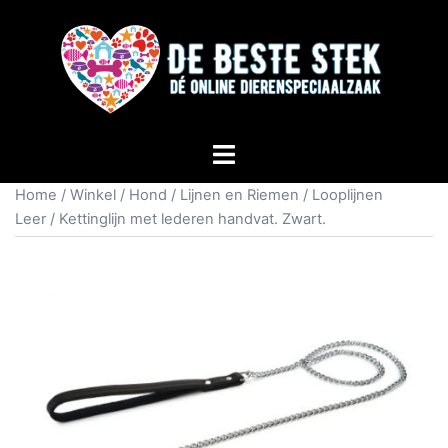
Home
/
Winkel
/
Hond
/
Lijnen en Riemen
/
Looplijnen
Leer
/ Kettinglijn met lederen handvat. Zwart.