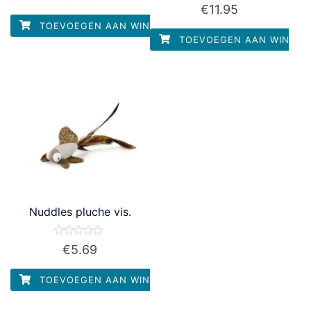
Waardering
€
11.95
uit
0
5
uit
TOEVOEGEN AAN WINKELWAGEN
5
TOEVOEGEN AAN WINKEL
Nuddles pluche vis.
Waardering
€
5.69
0
uit
5
TOEVOEGEN AAN WINKELWAGEN