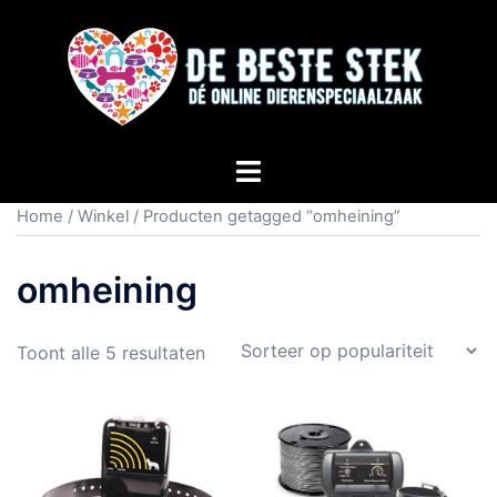
Home
/
Winkel
/ Producten getagged “omheining”
omheining
Toont alle 5 resultaten