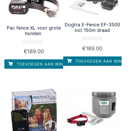
Dogtra E-Fence EF-3500
Pac fence XL voor grote
incl 150m draad
honden
Waardering
Waardering
€
189.00
0
€
189.00
0
uit
uit
5
5
TOEVOEGEN AAN WINKEL
TOEVOEGEN AAN WINKELWAGEN