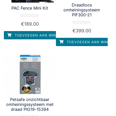
Draadloos
PAC Fence Mini Kit
omheiningsysteem
PIF300-21
Waardering
€
189.00
0
uit
Waardering
€
399.00
5
0
uit
TOEVOEGEN AAN WINKELWAGEN
5
TOEVOEGEN AAN WINKEL
Petsafe onzichtbaar
omheiningssysteem met
draad PIG19-15394