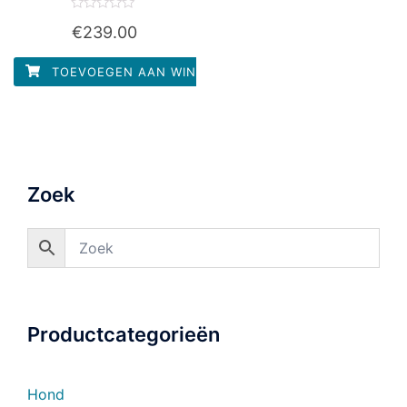
Waardering
€
239.00
0
uit
5
TOEVOEGEN AAN WINKELWAGEN
Zoek
Productcategorieën
Hond