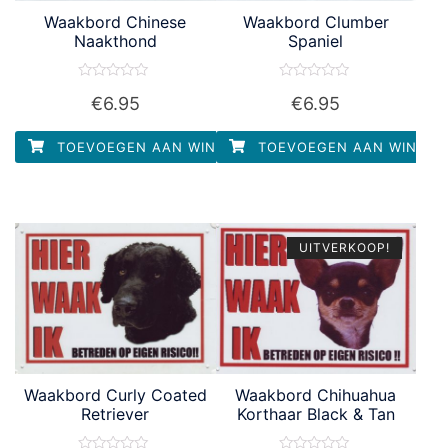
Waakbord Chinese
Waakbord Clumber
Naakthond
Spaniel
Waardering
Waardering
€
6.95
€
6.95
0
0
uit
uit
5
5
TOEVOEGEN AAN WINKELWAGEN
TOEVOEGEN AAN WINKEL
UITVERKOOP!
Waakbord Curly Coated
Waakbord Chihuahua
Retriever
Korthaar Black & Tan