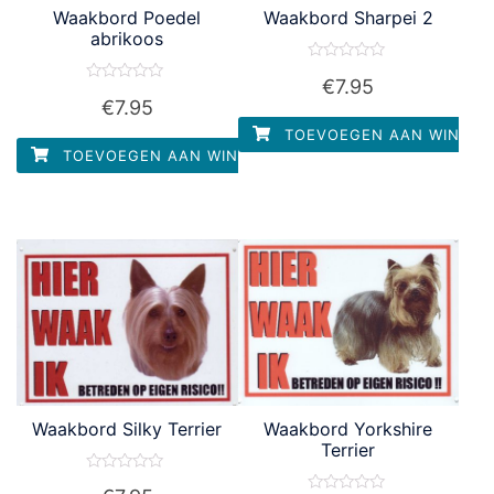
Waakbord Poedel
Waakbord Sharpei 2
abrikoos
Waardering
€
7.95
0
Waardering
uit
€
7.95
0
5
uit
TOEVOEGEN AAN WINKEL
5
TOEVOEGEN AAN WINKELWAGEN
Waakbord Silky Terrier
Waakbord Yorkshire
Terrier
Waardering