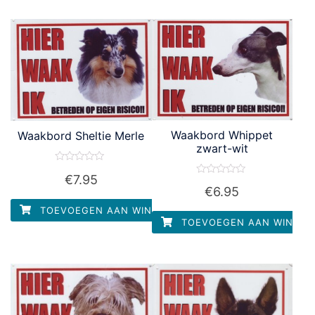
Waakbord Whippet
Waakbord Sheltie Merle
zwart-wit
Waardering
€
7.95
0
Waardering
uit
€
6.95
0
5
uit
TOEVOEGEN AAN WINKELWAGEN
5
TOEVOEGEN AAN WINKEL