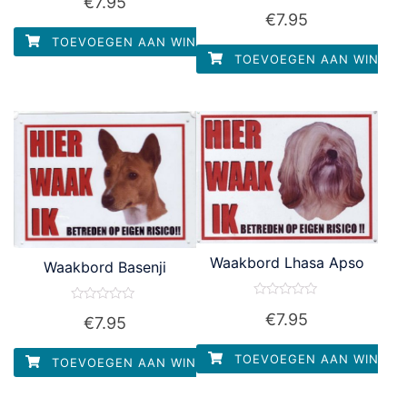
€
7.95
0
Waardering
uit
€
7.95
0
5
uit
TOEVOEGEN AAN WINKELWAGEN
5
TOEVOEGEN AAN WINKEL
Waakbord Lhasa Apso
Waakbord Basenji
Waardering
Waardering
€
7.95
0
€
7.95
0
uit
uit
5
5
TOEVOEGEN AAN WINKEL
TOEVOEGEN AAN WINKELWAGEN