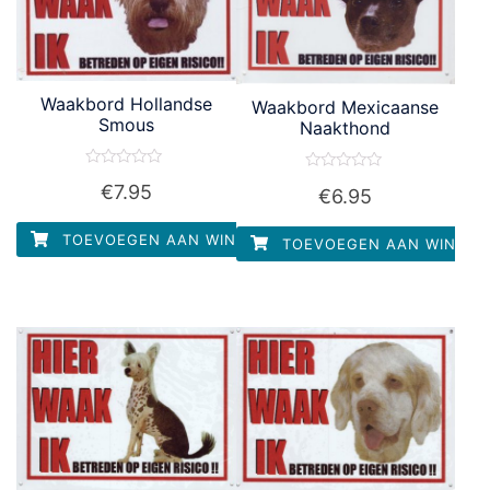
Waakbord Hollandse
Waakbord Mexicaanse
Smous
Naakthond
Waardering
Waardering
€
7.95
0
€
6.95
0
uit
uit
5
5
TOEVOEGEN AAN WINKELWAGEN
TOEVOEGEN AAN WINKEL