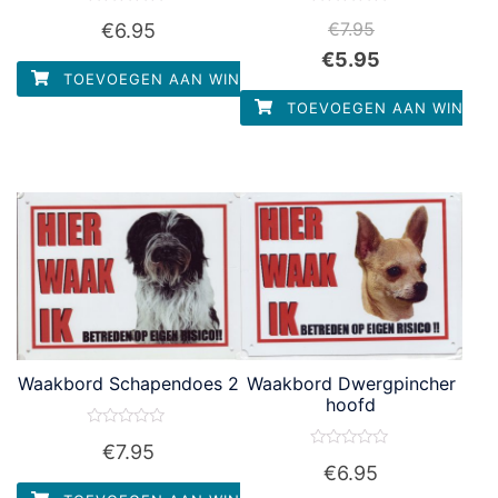
Waardering
Waardering
€
7.95
€
6.95
0
0
uit
uit
€
5.95
5
5
TOEVOEGEN AAN WINKELWAGEN
TOEVOEGEN AAN WINKEL
Waakbord Schapendoes 2
Waakbord Dwergpincher
hoofd
Waardering
€
7.95
0
Waardering
uit
€
6.95
0
5
uit