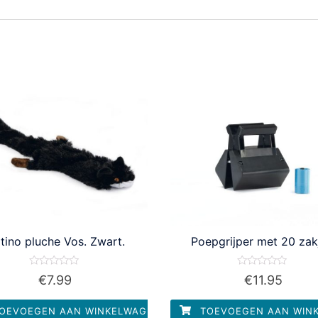
atino pluche Vos. Zwart.
Poepgrijper met 20 zak
Waardering
Waardering
€
7.99
€
11.95
0
0
uit
uit
5
5
OEVOEGEN AAN WINKELWAGEN
TOEVOEGEN AAN WIN