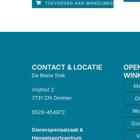
TOEVOEGEN AAN WINKELWAGEN
CONTACT & LOCATIE
OPE
WIN
De Beste Stek
Ma
Vrijthof 2
7731 CN Ommen
D
Wo
0529-454972
Do
Dierenspeciaalzaak &
V
Hengelsportcentrum