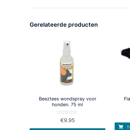
Gerelateerde producten
Beeztees wondspray voor
Fl
honden. 75 ml
Waardering
€
9.95
0
uit
T
5