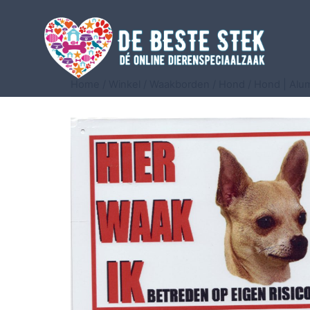
Home
/
Winkel
/
Waakborden
/
Hond
/
Hond | Alu