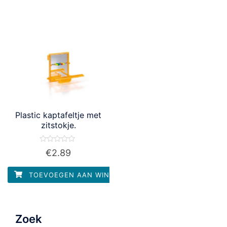
Plastic kaptafeltje met
zitstokje.
Waardering
€
2.89
0
uit
5
TOEVOEGEN AAN WINKELWAGEN
Zoek