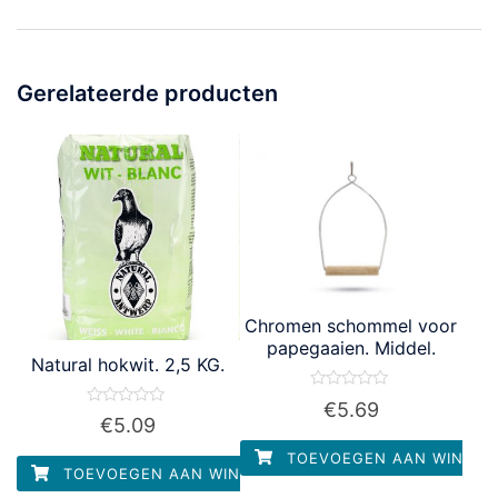
Gerelateerde producten
Chromen schommel voor
papegaaien. Middel.
Natural hokwit. 2,5 KG.
Waardering
€
5.69
0
Waardering
€
5.09
uit
0
5
uit
TOEVOEGEN AAN WINKEL
5
TOEVOEGEN AAN WINKELWAGEN