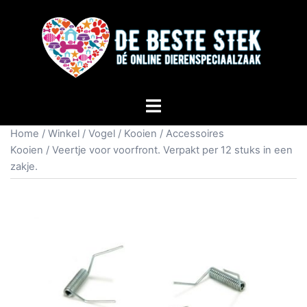
Home
/
Winkel
/
Vogel
/
Kooien
/
Accessoires
Kooien
/ Veertje voor voorfront. Verpakt per 12 stuks in een
zakje.