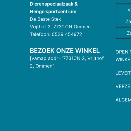
Dierenspeciaalzaak &
V
Hengelsportcentrum
De Beste Stek
Za
Vrijthof 2 7731 CN Ommen
Z
Telefoon: 0529 454972
BEZOEK ONZE WINKEL
OPENI
[vamap addr="7731CN 2, Vrijthof
WINKE
2, Ommen"]
LEVER
VERZE
ALGE