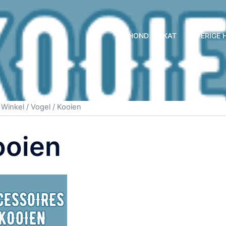
HOND
KAT
OVERIGE 
/
Winkel
/
Vogel
/ Kooien
ooien