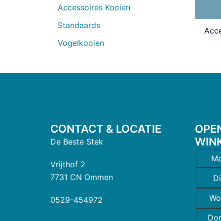
Accessoires Kooien
Standaards
Acce
Vogelkooien
CONTACT & LOCATIE
OPE
WIN
De Beste Stek
Ma
Vrijthof 2
7731 CN Ommen
D
Wo
0529-454972
Do