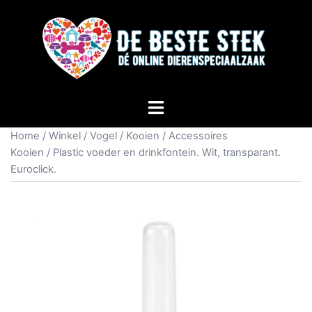
Home
/
Winkel
/
Vogel
/
Kooien
/
Accessoires
Kooien
/ Plastic voeder en drinkfontein. Wit, transparant.
Euroclick.