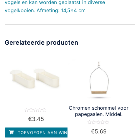
vogels en kan worden geplaatst in diverse
vogelkooien. Afmeting: 14,5×4 cm
Gerelateerde producten
Chromen schommel voor
papegaaien. Middel.
Waardering
€
3.45
0
uit
5
Waardering
€
5.69
TOEVOEGEN AAN WINKELWAGEN
0
uit