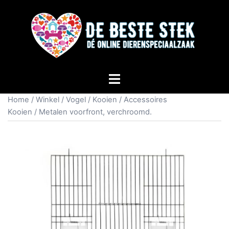
Home
/
Winkel
/
Vogel
/
Kooien
/
Accessoires
Kooien
/ Metalen voorfront, verchroomd.