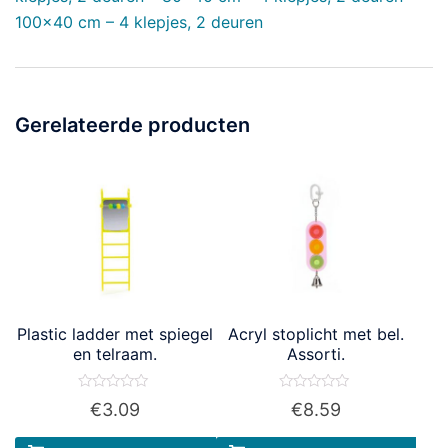
100×40 cm – 4 klepjes, 2 deuren
Gerelateerde producten
Plastic ladder met spiegel
Acryl stoplicht met bel.
en telraam.
Assorti.
Waardering
Waardering
€
3.09
€
8.59
0
0
uit
uit
5
5