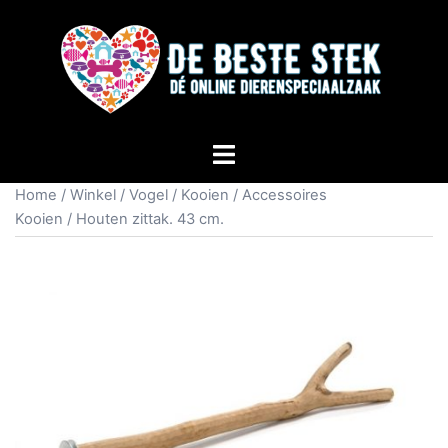
Home
/
Winkel
/
Vogel
/
Kooien
/
Accessoires
Kooien
/ Houten zittak. 43 cm.