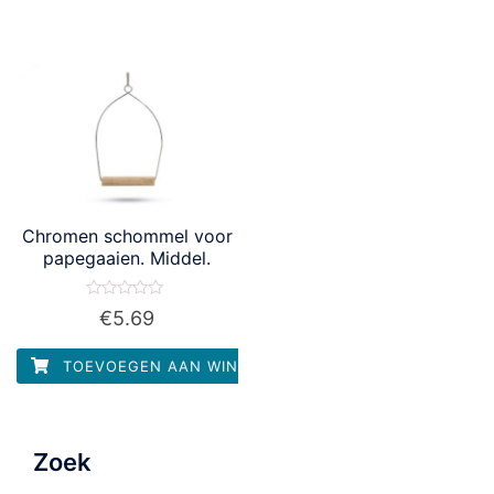
Chromen schommel voor
papegaaien. Middel.
Waardering
€
5.69
0
uit
5
TOEVOEGEN AAN WINKELWAGEN
Zoek