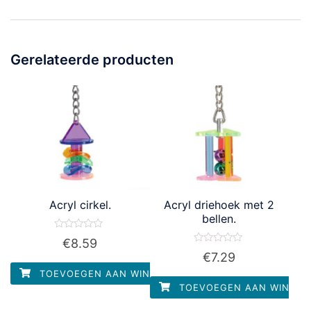
Gerelateerde producten
Acryl cirkel.
Acryl driehoek met 2
bellen.
Waardering
€
8.59
0
Waardering
€
7.29
uit
0
5
uit
TOEVOEGEN AAN WINKELWAGEN
5
TOEVOEGEN AAN WINKEL