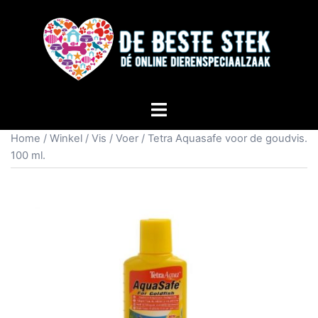
Home
/
Winkel
/
Vis
/
Voer
/ Tetra Aquasafe voor de goudvis.
100 ml.