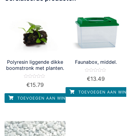
Polyresin liggende dikke
Faunabox, middel.
boomstronk met planten.
Waardering
€
13.49
0
Waardering
€
15.79
uit
0
5
uit
TOEVOEGEN AAN WINKEL
5
TOEVOEGEN AAN WINKELWAGEN