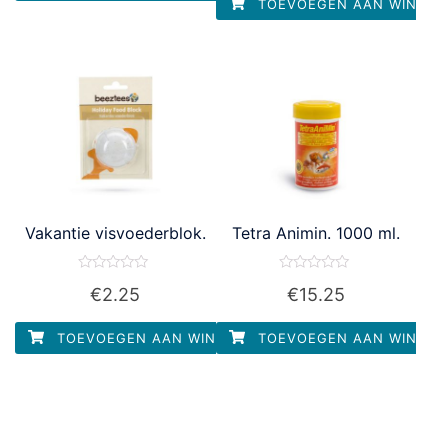
TOEVOEGEN AAN WINKEL
Vakantie visvoederblok.
Tetra Animin. 1000 ml.
Waardering
Waardering
€
2.25
€
15.25
0
0
uit
uit
5
5
TOEVOEGEN AAN WINKELWAGEN
TOEVOEGEN AAN WINKEL