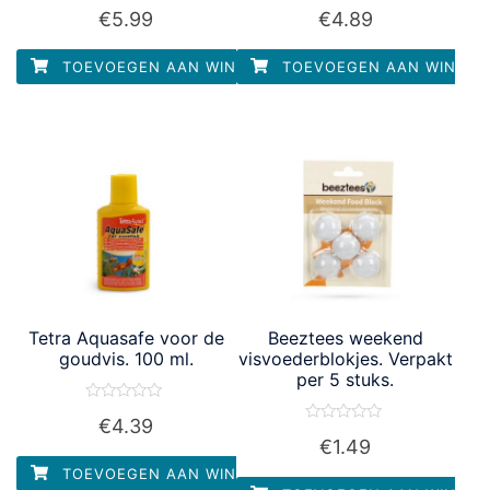
Waardering
Waardering
€
5.99
€
4.89
0
0
uit
uit
5
5
TOEVOEGEN AAN WINKELWAGEN
TOEVOEGEN AAN WINKEL
Tetra Aquasafe voor de
Beeztees weekend
goudvis. 100 ml.
visvoederblokjes. Verpakt
per 5 stuks.
Waardering
€
4.39
0
Waardering
uit
€
1.49
0
5
uit
TOEVOEGEN AAN WINKELWAGEN
5