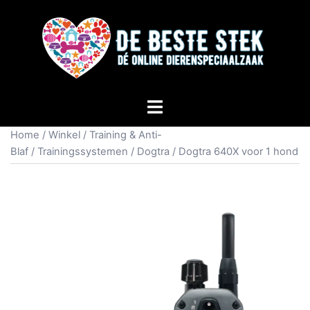
Home
/
Winkel
/
Training & Anti-
Blaf
/
Trainingssystemen
/
Dogtra
/ Dogtra 640X voor 1 hond