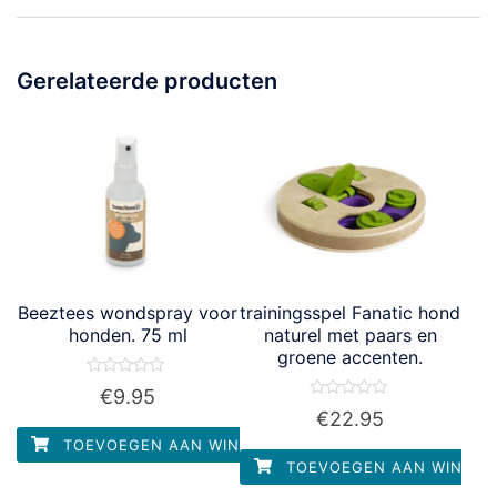
Gerelateerde producten
Beeztees wondspray voor
trainingsspel Fanatic hond
honden. 75 ml
naturel met paars en
groene accenten.
Waardering
€
9.95
0
Waardering
€
22.95
uit
0
5
uit
TOEVOEGEN AAN WINKELWAGEN
5
TOEVOEGEN AAN WINKEL