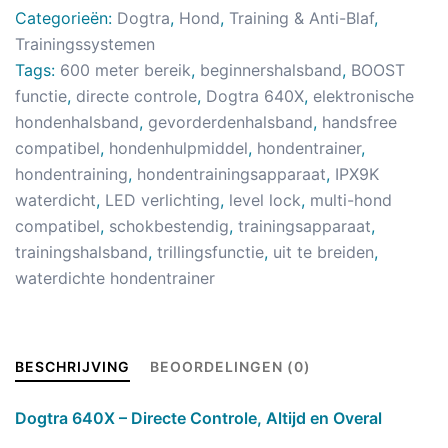
Categorieën:
Dogtra
,
Hond
,
Training & Anti-Blaf
,
Trainingssystemen
Tags:
600 meter bereik
,
beginnershalsband
,
BOOST
functie
,
directe controle
,
Dogtra 640X
,
elektronische
hondenhalsband
,
gevorderdenhalsband
,
handsfree
compatibel
,
hondenhulpmiddel
,
hondentrainer
,
hondentraining
,
hondentrainingsapparaat
,
IPX9K
waterdicht
,
LED verlichting
,
level lock
,
multi-hond
compatibel
,
schokbestendig
,
trainingsapparaat
,
trainingshalsband
,
trillingsfunctie
,
uit te breiden
,
waterdichte hondentrainer
BESCHRIJVING
BEOORDELINGEN (0)
Dogtra 640X – Directe Controle, Altijd en Overal