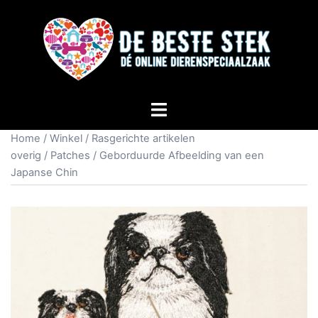
Home
/
Winkel
/
Rasgerichte artikelen
overig
/
Patches
/ Geborduurde Afbeelding van een
Japanse Chin