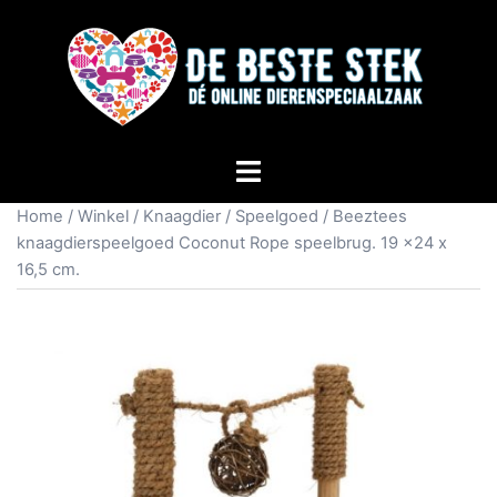
Home
/
Winkel
/
Knaagdier
/
Speelgoed
/ Beeztees
knaagdierspeelgoed Coconut Rope speelbrug. 19 x24 x
16,5 cm.