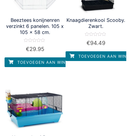
Beeztees konijnenren
Knaagdierenkooi Scooby.
verzinkt 6 panelen. 105 x
Zwart.
105 x 58 cm.
Waardering
€
94.49
0
Waardering
€
29.95
uit
0
5
uit
TOEVOEGEN AAN WINKEL
5
TOEVOEGEN AAN WINKELWAGEN