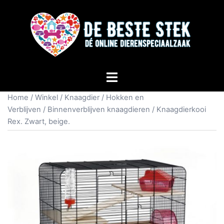
Home
/
Winkel
/
Knaagdier
/
Hokken en
Verblijven
/
Binnenverblijven knaagdieren
/ Knaagdierkooi
Rex. Zwart, beige.