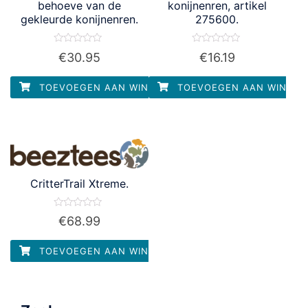
behoeve van de
konijnenren, artikel
gekleurde konijnenren.
275600.
Waardering
Waardering
€
30.95
€
16.19
0
0
uit
uit
5
5
TOEVOEGEN AAN WINKELWAGEN
TOEVOEGEN AAN WINKEL
CritterTrail Xtreme.
Waardering
€
68.99
0
uit
5
TOEVOEGEN AAN WINKELWAGEN