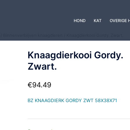
HOND
KAT
OVERIGE 
/
Binnenverblijven knaagdieren
/ Knaagdierkooi Gordy. Zwart.
Knaagdierkooi Gordy.
Zwart.
€
94.49
BZ KNAAGDIERK GORDY ZWT 58X38X71