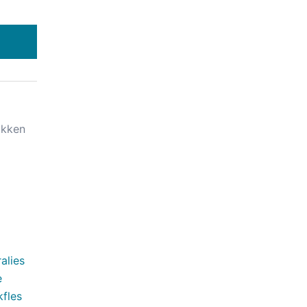
kken
alies
e
kfles