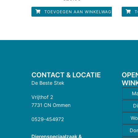
uit
5
TOEVOEGEN AAN WINKELWAGEN
T
CONTACT & LOCATIE
OPE
WIN
De Beste Stek
Ma
Vrijthof 2
7731 CN Ommen
D
Wo
0529-454972
Do
Dierenspeciaalzaak &