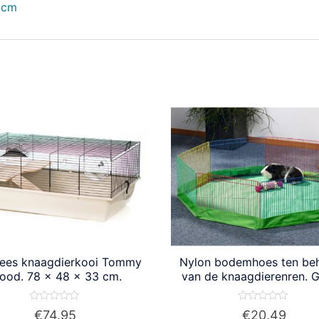
 cm
ees knaagdierkooi Tommy
Nylon bodemhoes ten be
ood. 78 x 48 x 33 cm.
van de knaagdierenren. G
Waardering
Waardering
€
74.95
€
20.49
0
0