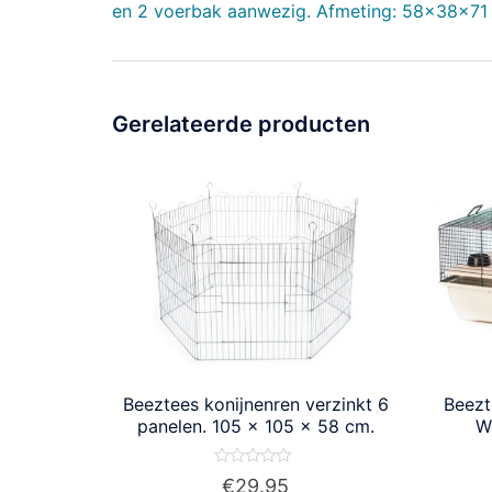
en 2 voerbak aanwezig. Afmeting: 58x38x71
Gerelateerde producten
Beeztees konijnenren verzinkt 6
Beezt
panelen. 105 x 105 x 58 cm.
W
Waardering
€
29.95
0