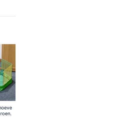
hoeve
roen.