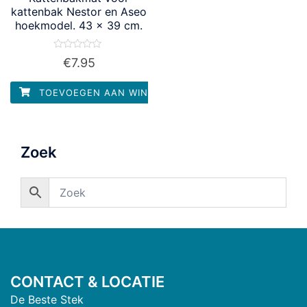
kattenbak Nestor en Aseo
hoekmodel. 43 x 39 cm.
Waardering
€
7.95
0
uit
5
TOEVOEGEN AAN WINKELWAGEN
Zoek
CONTACT & LOCATIE
De Beste Stek