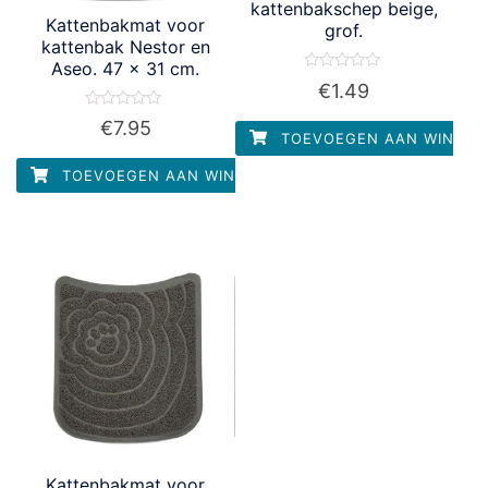
kattenbakschep beige,
Kattenbakmat voor
grof.
kattenbak Nestor en
Aseo. 47 x 31 cm.
Waardering
€
1.49
0
uit
Waardering
5
€
7.95
0
TOEVOEGEN AAN WINKEL
uit
5
TOEVOEGEN AAN WINKELWAGEN
Kattenbakmat voor