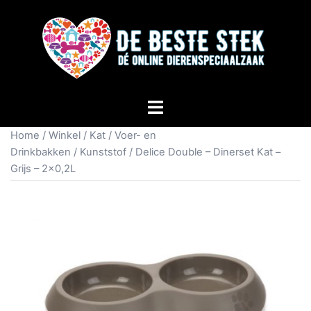
Home
/
Winkel
/
Kat
/
Voer- en
Drinkbakken
/
Kunststof
/ Delice Double – Dinerset Kat –
Grijs – 2×0,2L