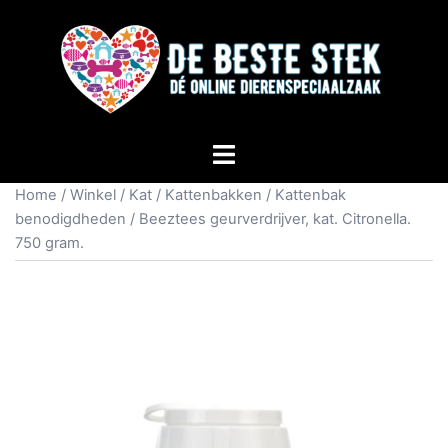
Home
/
Winkel
/
Kat
/
Kattenbakken
/
Kattenbak
benodigdheden
/ Beeztees geurverdrijver, kat. Citronella.
750 gram.