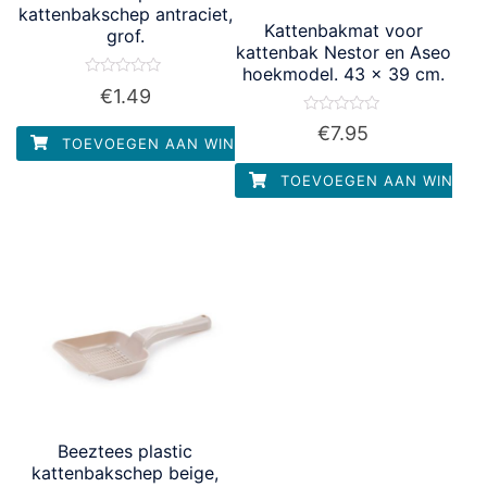
kattenbakschep antraciet,
Kattenbakmat voor
grof.
kattenbak Nestor en Aseo
hoekmodel. 43 x 39 cm.
Waardering
€
1.49
0
uit
Waardering
5
€
7.95
0
TOEVOEGEN AAN WINKELWAGEN
uit
5
TOEVOEGEN AAN WINKEL
Beeztees plastic
kattenbakschep beige,