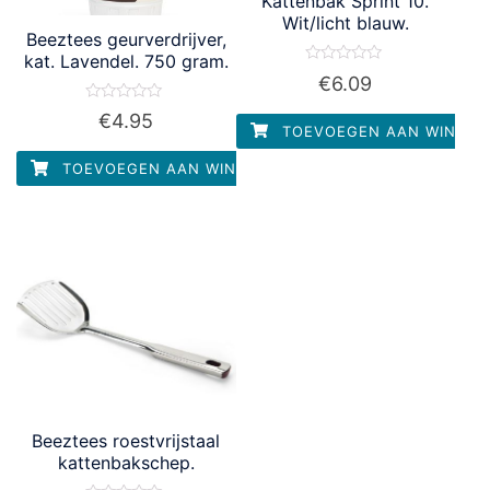
Kattenbak Sprint 10.
Wit/licht blauw.
Beeztees geurverdrijver,
kat. Lavendel. 750 gram.
Waardering
€
6.09
0
uit
Waardering
5
€
4.95
0
TOEVOEGEN AAN WINKEL
uit
5
TOEVOEGEN AAN WINKELWAGEN
Beeztees roestvrijstaal
kattenbakschep.