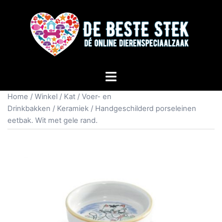
Home
/
Winkel
/
Kat
/
Voer- en
Drinkbakken
/
Keramiek
/ Handgeschilderd porseleinen
eetbak. Wit met gele rand.