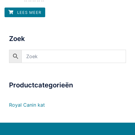
Waardering
0
LEES MEER
uit
5
Zoek
Productcategorieën
Royal Canin kat