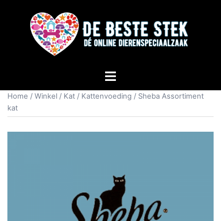
Home
/
Winkel
/
Kat
/
Kattenvoeding
/ Sheba Assortiment
kat