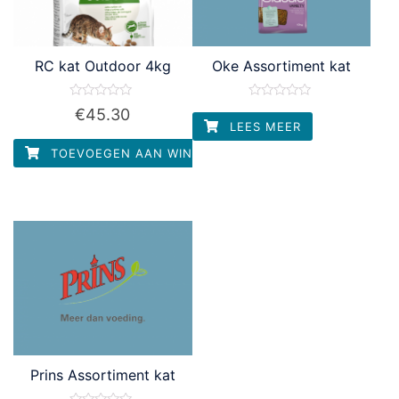
RC kat Outdoor 4kg
Oke Assortiment kat
Waardering
Waardering
€
45.30
0
0
LEES MEER
uit
uit
5
5
TOEVOEGEN AAN WINKELWAGEN
Prins Assortiment kat