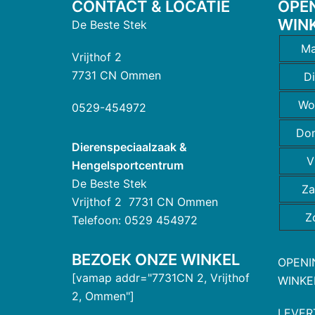
CONTACT & LOCATIE
OPE
WIN
De Beste Stek
Ma
Vrijthof 2
7731 CN Ommen
D
Wo
0529-454972
Do
Dierenspeciaalzaak &
V
Hengelsportcentrum
De Beste Stek
Za
Vrijthof 2 7731 CN Ommen
Z
Telefoon: 0529 454972
BEZOEK ONZE WINKEL
OPENI
[vamap addr="7731CN 2, Vrijthof
WINKE
2, Ommen"]
LEVER