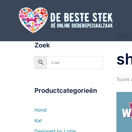
Home
Zoek
s
Toont a
Productcategorieën
Hond
Kat
Designed by Lotte