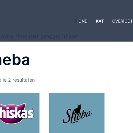
HOND
KAT
OVERIGE 
/
Winkel
/ Producten getagged “sheba”
heba
lle 2 resultaten