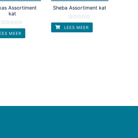
kas Assortiment
Sheba Assortiment kat
kat
Waardering
0
LEES MEER
Waardering
uit
0
EES MEER
5
uit
5