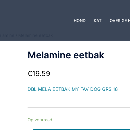
HOND
KAT
OVERIGE 
lamine
/ Melamine eetbak
Melamine eetbak
€
19.59
DBL MELA EETBAK MY FAV DOG GRS 18
Op voorraad