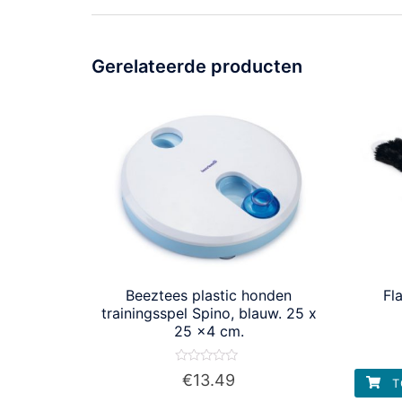
Gerelateerde producten
Beeztees plastic honden
Fl
trainingsspel Spino, blauw. 25 x
25 x4 cm.
Waardering
€
13.49
T
0
uit