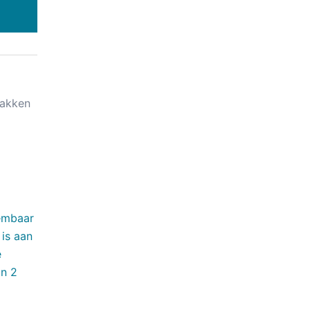
bakken
embaar
 is aan
e
in 2