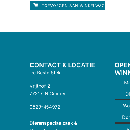
5
TOEVOEGEN AAN WINKELWAGEN
CONTACT & LOCATIE
OPE
WIN
De Beste Stek
Ma
Vrijthof 2
7731 CN Ommen
D
Wo
0529-454972
Do
Dierenspeciaalzaak &
V