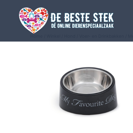
Home
/
Winkel
/
Hond
/
Voer- en Drinkbakken
/
Me