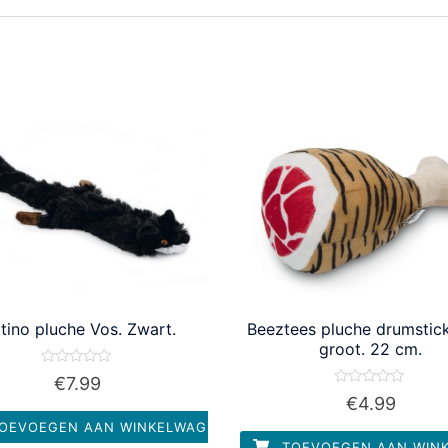
atino pluche Vos. Zwart.
Beeztees pluche drumstick
groot. 22 cm.
Waardering
€
7.99
0
Waardering
€
4.99
uit
0
5
uit
OEVOEGEN AAN WINKELWAGEN
5
TOEVOEGEN AAN WIN