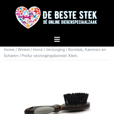
Home
/
Winkel
/
Hond
/
Verzorging
/
Borstels, Kammen en
Scharen
/ Profur verzorgingsborstel. Klein.