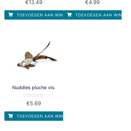
€
13.49
€
4.99
0
0
uit
uit
5
5
TOEVOEGEN AAN WINKELWAGEN
TOEVOEGEN AAN WINKEL
Nuddles pluche vis.
Waardering
€
5.69
0
uit
5
TOEVOEGEN AAN WINKELWAGEN