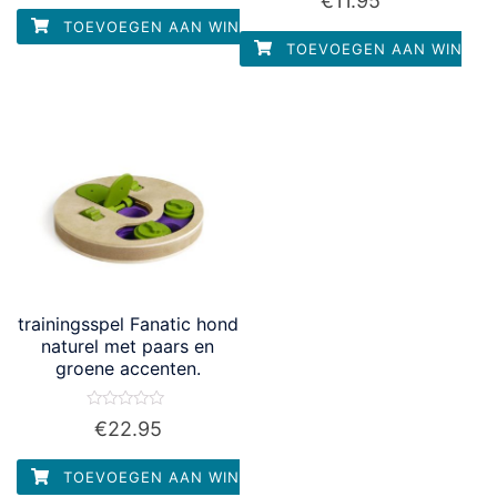
€
11.95
0
5
uit
TOEVOEGEN AAN WINKELWAGEN
5
TOEVOEGEN AAN WINKEL
trainingsspel Fanatic hond
naturel met paars en
groene accenten.
Waardering
€
22.95
0
uit
5
TOEVOEGEN AAN WINKELWAGEN