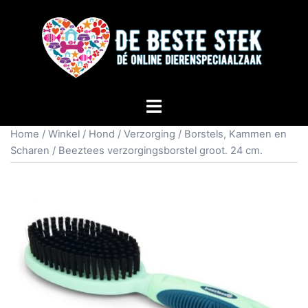
Home
/
Winkel
/
Hond
/
Verzorging
/
Borstels, Kammen en
Scharen
/ Beeztees verzorgingsborstel groot. 24 cm.