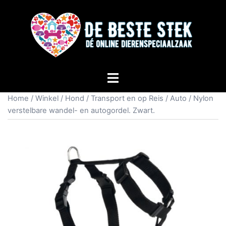
Home
/
Winkel
/
Hond
/
Transport en op Reis
/
Auto
/ Nylon
verstelbare wandel- en autogordel. Zwart.