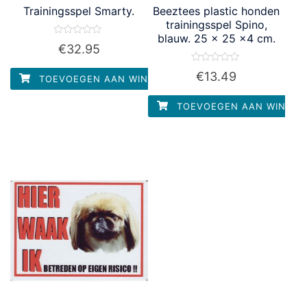
Trainingsspel Smarty.
Beeztees plastic honden
trainingsspel Spino,
blauw. 25 x 25 x4 cm.
Waardering
€
32.95
0
uit
5
Waardering
€
13.49
TOEVOEGEN AAN WINKELWAGEN
0
uit
5
TOEVOEGEN AAN WINKEL