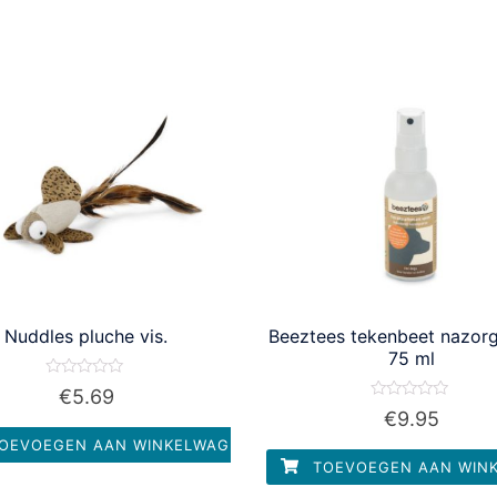
Nuddles pluche vis.
Beeztees tekenbeet nazorg
75 ml
Waardering
€
5.69
0
Waardering
€
9.95
uit
0
5
uit
OEVOEGEN AAN WINKELWAGEN
5
TOEVOEGEN AAN WIN