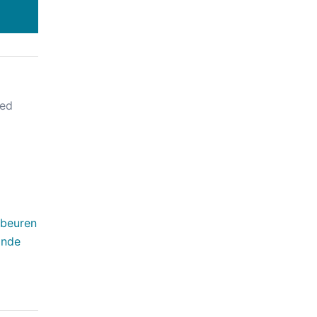
ed
ebeuren
inde