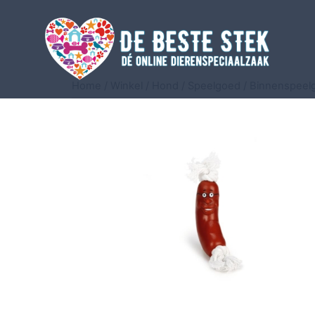
Home
/
Winkel
/
Hond
/
Speelgoed
/
Binnenspeel