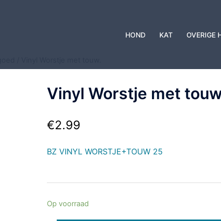
HOND
KAT
OVERIGE 
goed
/ Vinyl Worstje met touw.
Vinyl Worstje met touw
€
2.99
BZ VINYL WORSTJE+TOUW 25
Op voorraad