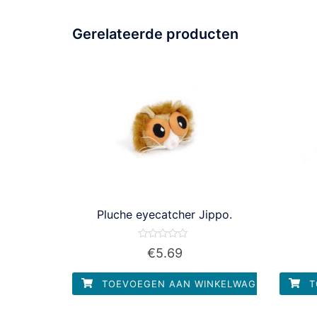
Gerelateerde producten
Pluche eyecatcher Jippo.
Waardering
€
5.69
0
uit
5
TOEVOEGEN AAN WINKELWAGEN
T