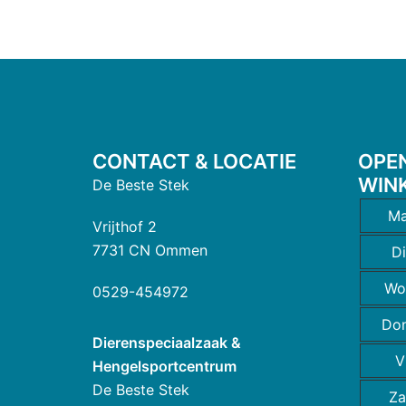
CONTACT & LOCATIE
OPE
WIN
De Beste Stek
Ma
Vrijthof 2
7731 CN Ommen
D
Wo
0529-454972
Do
Dierenspeciaalzaak &
V
Hengelsportcentrum
De Beste Stek
Za