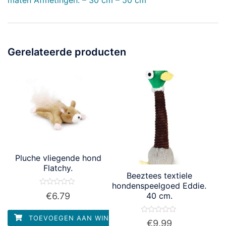
maten Afmetingen: – 30 cm – 50 cm
Gerelateerde producten
Pluche vliegende hond
Flatchy.
Beeztees textiele
hondenspeelgoed Eddie.
Waardering
€
6.79
40 cm.
0
uit
5
TOEVOEGEN AAN WINKELWAGEN
Waardering
€
9.99
0