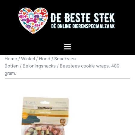
Home
/
Winkel
/
Hond
/
Snacks en
Botten
/
Beloningsnacks
/ Beeztees cookie wraps. 400
gram.