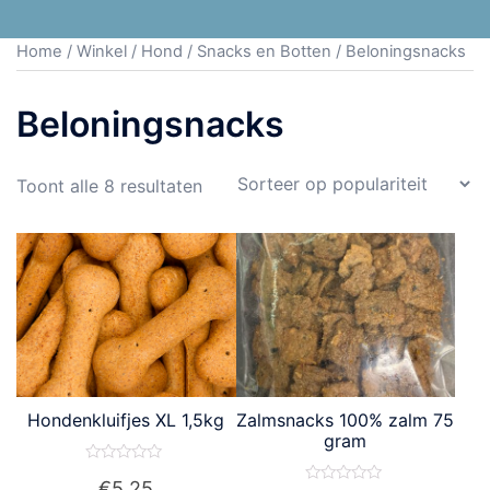
Home
/
Winkel
/
Hond
/
Snacks en Botten
/ Beloningsnacks
Beloningsnacks
Toont alle 8 resultaten
Hondenkluifjes XL 1,5kg
Zalmsnacks 100% zalm 75
gram
Waardering
€
5.25
0