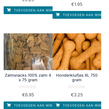
Waardering
uit
€
1.95
0
5
uit
TOEVOEGEN AAN WINKELWAGEN
5
TOEVOEGEN AAN WINKEL
Zalmsnacks 100% zalm 4
Hondenkluifjes XL 750
x 75 gram
gram
Waardering
Waardering
€
6.95
€
3.25
0
0
uit
uit
5
5
TOEVOEGEN AAN WINKELWAGEN
TOEVOEGEN AAN WINKEL