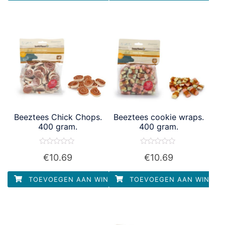
Beeztees Chick Chops.
Beeztees cookie wraps.
400 gram.
400 gram.
Waardering
Waardering
€
10.69
€
10.69
0
0
uit
uit
5
5
TOEVOEGEN AAN WINKELWAGEN
TOEVOEGEN AAN WINKEL