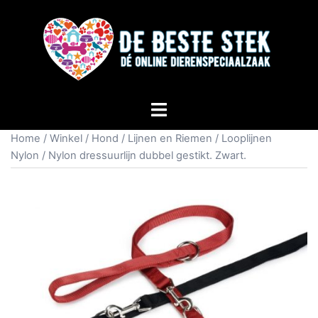
Home
/
Winkel
/
Hond
/
Lijnen en Riemen
/
Looplijnen
Nylon
/ Nylon dressuurlijn dubbel gestikt. Zwart.