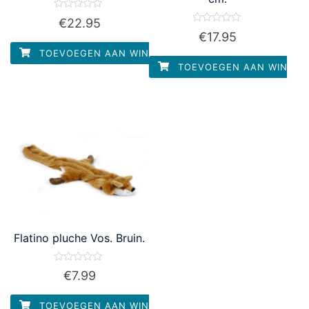
Waardering
€
22.95
0
Waardering
€
17.95
uit
0
5
uit
TOEVOEGEN AAN WINKELWAGEN
5
TOEVOEGEN AAN WINKEL
Flatino pluche Vos. Bruin.
Waardering
€
7.99
0
uit
5
TOEVOEGEN AAN WINKELWAGEN