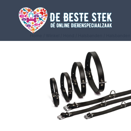
Home
/
Winkel
/
Hond
/
Halsbanden
/
Halsbanden