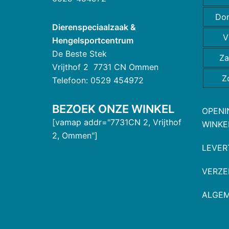
Do
Dierenspeciaalzaak &
V
Hengelsportcentrum
De Beste Stek
Za
Vrijthof 2 7731 CN Ommen
Z
Telefoon: 0529 454972
BEZOEK ONZE WINKEL
OPENI
[vamap addr="7731CN 2, Vrijthof
WINKE
2, Ommen"]
LEVER
VERZE
ALGE