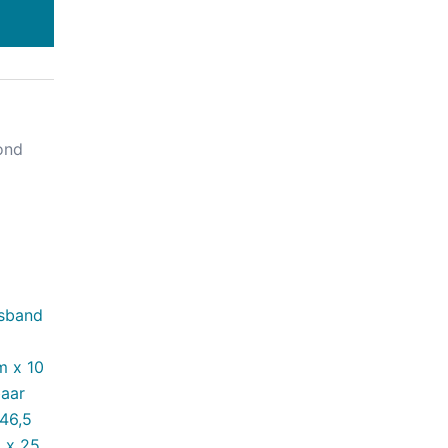
ond
lsband
m x 10
baar
46,5
 x 25