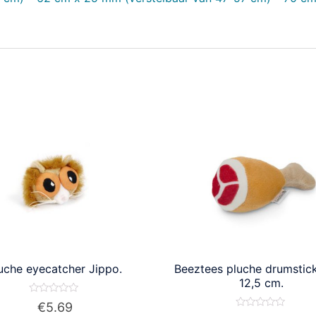
uche eyecatcher Jippo.
Beeztees pluche drumstick
12,5 cm.
Waardering
€
5.69
0
Waardering