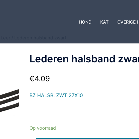
HOND
KAT
OVERIGE 
 Leer
/ Lederen halsband zwart
Lederen halsband zwa
€
4.09
BZ HALSB, ZWT 27X10
Op voorraad