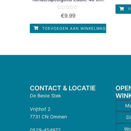
T
Waardering
€
9.99
0
uit
5
TOEVOEGEN AAN WINKELWAGEN
CONTACT & LOCATIE
OPE
WIN
De Beste Stek
Ma
Vrijthof 2
7731 CN Ommen
D
Wo
0529-454972