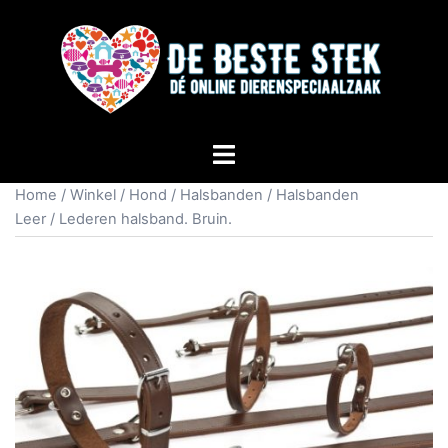
Home
/
Winkel
/
Hond
/
Halsbanden
/
Halsbanden
Leer
/ Lederen halsband. Bruin.