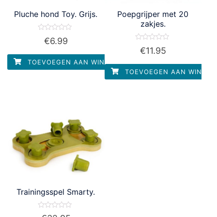
Pluche hond Toy. Grijs.
Poepgrijper met 20
zakjes.
Waardering
€
6.99
0
Waardering
€
11.95
uit
0
5
uit
TOEVOEGEN AAN WINKELWAGEN
5
TOEVOEGEN AAN WINKEL
Trainingsspel Smarty.
Waardering