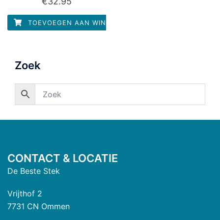
€
32.95
0
uit
5
TOEVOEGEN AAN WINKELWAGEN
Zoek
CONTACT & LOCATIE
De Beste Stek
Vrijthof 2
7731 CN Ommen