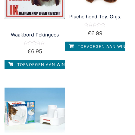
Pluche hond Toy. Grijs.
Waardering
€
6.99
Waakbord Pekingees
0
uit
5
TOEVOEGEN AAN WINKEL
Waardering
€
6.95
0
uit
5
TOEVOEGEN AAN WINKELWAGEN