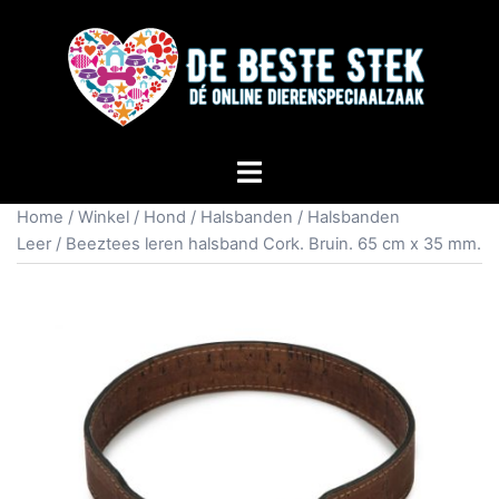
Home
/
Winkel
/
Hond
/
Halsbanden
/
Halsbanden
Leer
/ Beeztees leren halsband Cork. Bruin. 65 cm x 35 mm.