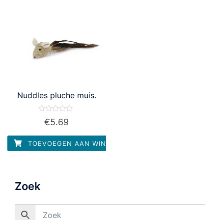
Nuddles pluche muis.
Waardering
€
5.69
0
uit
5
TOEVOEGEN AAN WINKELWAGEN
Zoek