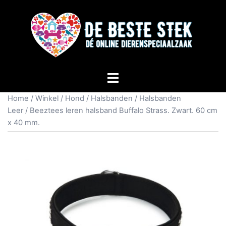
Home
/
Winkel
/
Hond
/
Halsbanden
/
Halsbanden
Leer
/ Beeztees leren halsband Buffalo Strass. Zwart. 60 cm
x 40 mm.