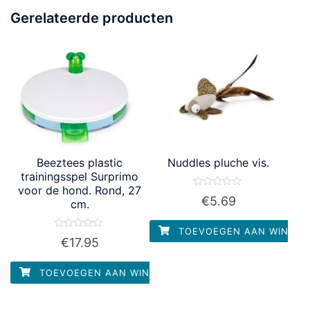
Gerelateerde producten
Beeztees plastic
Nuddles pluche vis.
trainingsspel Surprimo
voor de hond. Rond, 27
Waardering
€
5.69
cm.
0
uit
5
TOEVOEGEN AAN WINKEL
Waardering
€
17.95
0
uit
5
TOEVOEGEN AAN WINKELWAGEN