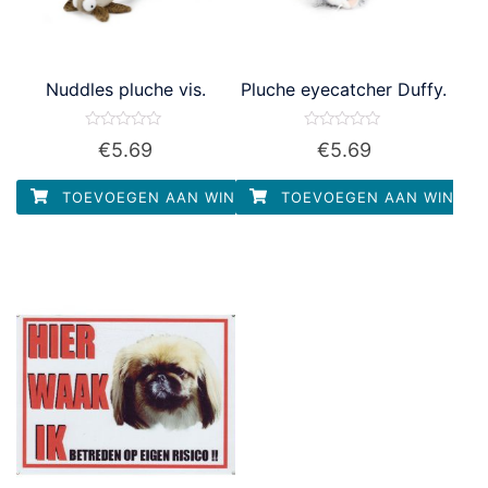
Nuddles pluche vis.
Pluche eyecatcher Duffy.
Waardering
Waardering
€
5.69
€
5.69
0
0
uit
uit
5
5
TOEVOEGEN AAN WINKELWAGEN
TOEVOEGEN AAN WINKEL