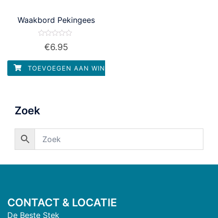
Waakbord Pekingees
Waardering
€
6.95
0
uit
5
TOEVOEGEN AAN WINKELWAGEN
Zoek
CONTACT & LOCATIE
De Beste Stek