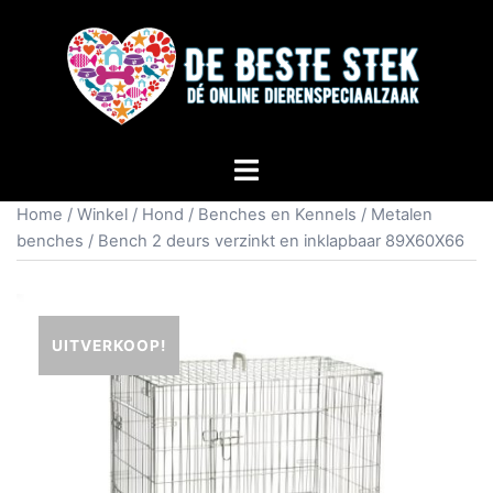
Home
/
Winkel
/
Hond
/
Benches en Kennels
/
Metalen
benches
/ Bench 2 deurs verzinkt en inklapbaar 89X60X66
UITVERKOOP!