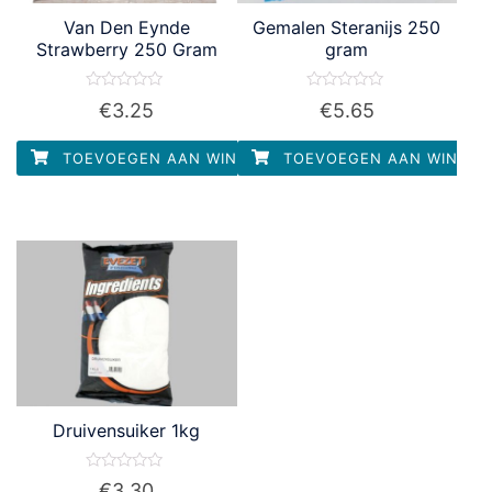
Van Den Eynde
Gemalen Steranijs 250
Strawberry 250 Gram
gram
Waardering
Waardering
€
3.25
€
5.65
0
0
uit
uit
5
5
TOEVOEGEN AAN WINKELWAGEN
TOEVOEGEN AAN WINKEL
Druivensuiker 1kg
Waardering
€
3.30