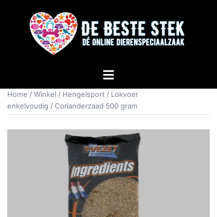
Home
/
Winkel
/
Hengelsport
/
Lokvoer
enkelvoudig
/ Corianderzaad 500 gram