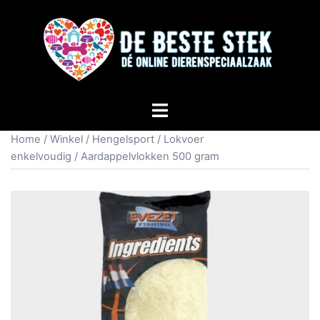
Home
/
Winkel
/
Hengelsport
/
Lokvoer
enkelvoudig
/ Aardappelvlokken 500 gram