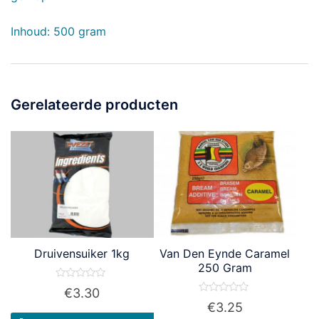
Inhoud: 500 gram
Gerelateerde producten
Druivensuiker 1kg
Van Den Eynde Caramel
250 Gram
Waardering
€
3.30
0
Waardering
€
3.25
uit
0
5