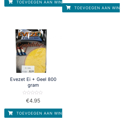
uit
TOEVOEGEN AAN WINKELWAGEN
5
TOEVOEGEN AAN WINKEL
Evezet Ei + Geel 800
gram
Waardering
€
4.95
0
uit
5
TOEVOEGEN AAN WINKELWAGEN