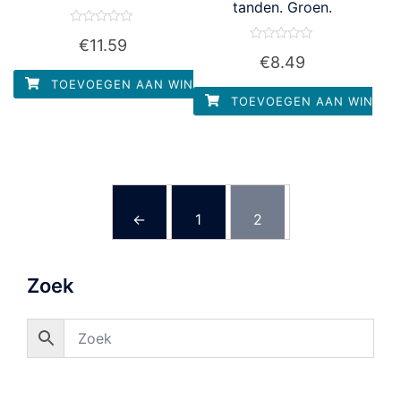
tanden. Groen.
Waardering
€
11.59
0
Waardering
uit
€
8.49
0
5
uit
TOEVOEGEN AAN WINKELWAGEN
5
TOEVOEGEN AAN WINKEL
←
1
2
Zoek