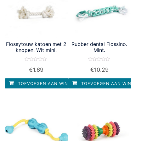
Flossytouw katoen met 2
Rubber dental Flossino.
knopen. Wit mini.
Mint.
Waardering
Waardering
€
1.69
€
10.29
0
0
uit
uit
5
5
TOEVOEGEN AAN WINKELWAGEN
TOEVOEGEN AAN WINKEL