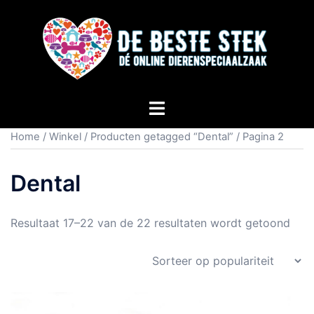
Home
/
Winkel
/
Producten getagged “Dental”
/ Pagina 2
Dental
Resultaat 17–22 van de 22 resultaten wordt getoond