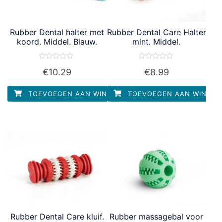
Rubber Dental halter met
Rubber Dental Care Halter
koord. Middel. Blauw.
mint. Middel.
Waardering
Waardering
€
10.29
€
8.99
0
0
uit
uit
5
5
TOEVOEGEN AAN WINKELWAGEN
TOEVOEGEN AAN WINKEL
Rubber Dental Care kluif.
Rubber massagebal voor