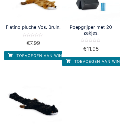
Flatino pluche Vos. Bruin.
Poepgrijper met 20
zakjes.
Waardering
€
7.99
0
Waardering
€
11.95
uit
0
5
uit
TOEVOEGEN AAN WINKELWAGEN
5
TOEVOEGEN AAN WINKEL