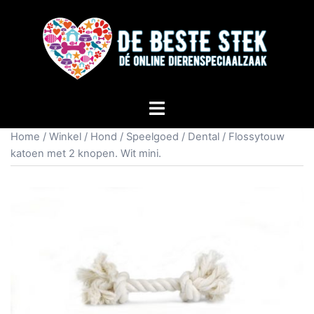
Home
/
Winkel
/
Hond
/
Speelgoed
/
Dental
/ Flossytouw
katoen met 2 knopen. Wit mini.