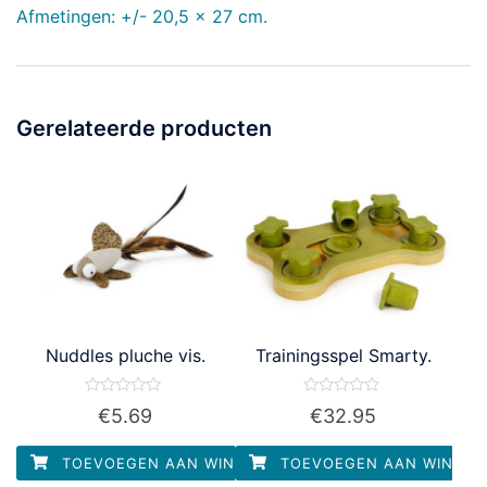
Afmetingen: +/- 20,5 x 27 cm.
Gerelateerde producten
Nuddles pluche vis.
Trainingsspel Smarty.
Waardering
Waardering
€
5.69
€
32.95
0
0
uit
uit
5
5
TOEVOEGEN AAN WINKELWAGEN
TOEVOEGEN AAN WINKEL