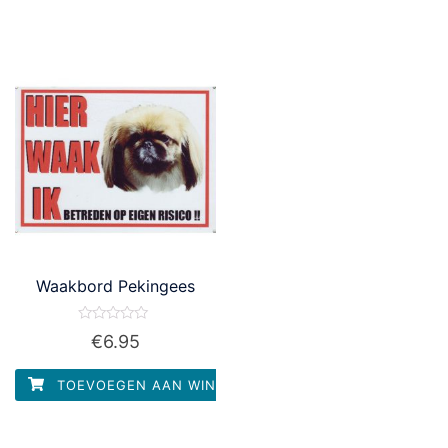
Waakbord Pekingees
Waardering
€
6.95
0
uit
5
TOEVOEGEN AAN WINKELWAGEN