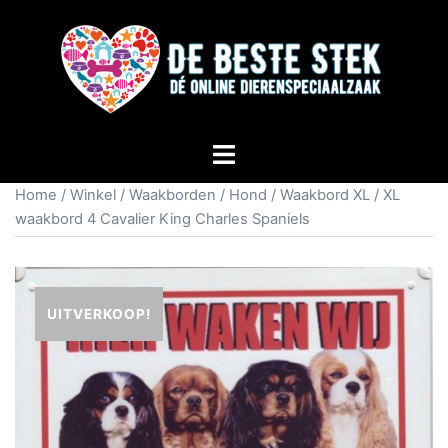
Home
/
Winkel
/
Waakborden
/
Hond
/
Waakbord XL
/ XL
waakbord 4 Cavalier King Charles Spaniels
UITVERKOOP!