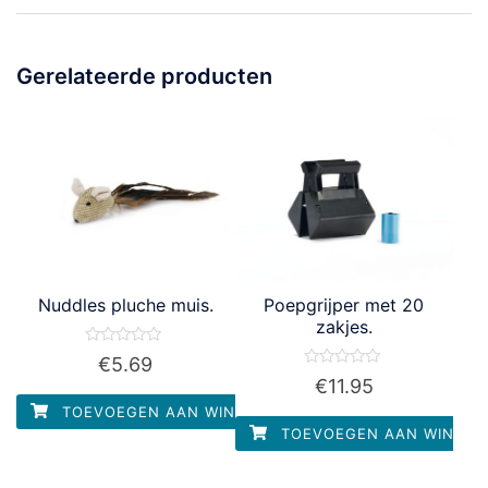
Gerelateerde producten
Nuddles pluche muis.
Poepgrijper met 20
zakjes.
Waardering
€
5.69
0
Waardering
€
11.95
uit
0
5
uit
TOEVOEGEN AAN WINKELWAGEN
5
TOEVOEGEN AAN WINKEL