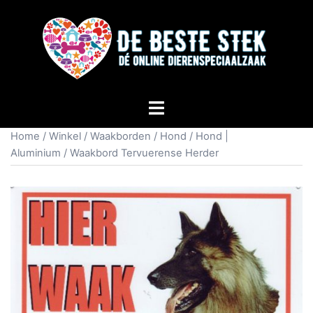
Home
/
Winkel
/
Waakborden
/
Hond
/
Hond |
Aluminium
/ Waakbord Tervuerense Herder