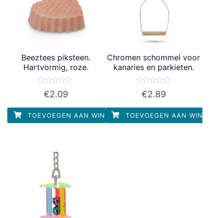
Beeztees piksteen.
Chromen schommel voor
Hartvormig, roze.
kanaries en parkieten.
Waardering
Waardering
€
2.09
€
2.89
0
0
uit
uit
5
5
TOEVOEGEN AAN WINKELWAGEN
TOEVOEGEN AAN WINKEL