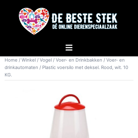
Home
/
Winkel
/
Vogel
/
Voer- en Drinkbakken
/
Voer- en
drinkautomaten
/ Plastic voersilo met deksel. Rood, wit. 10
KG.