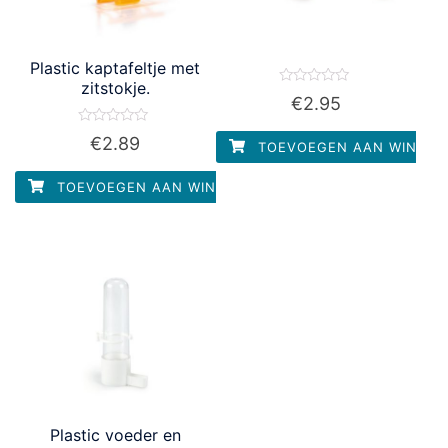
Plastic kaptafeltje met
zitstokje.
Waardering
€
2.95
0
uit
5
Waardering
€
2.89
TOEVOEGEN AAN WINKEL
0
uit
5
TOEVOEGEN AAN WINKELWAGEN
Plastic voeder en