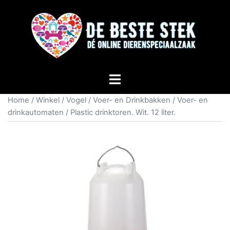
Home
/
Winkel
/
Vogel
/
Voer- en Drinkbakken
/
Voer- en
drinkautomaten
/ Plastic drinktoren. Wit. 12 liter.