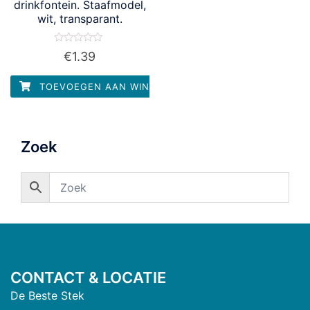
drinkfontein. Staafmodel,
wit, transparant.
Waardering
€
1.39
0
uit
5
TOEVOEGEN AAN WINKELWAGEN
Zoek
CONTACT & LOCATIE
De Beste Stek