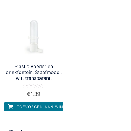
Plastic voeder en
drinkfontein. Staafmodel,
wit, transparant.
Waardering
€
1.39
0
uit
5
TOEVOEGEN AAN WINKELWAGEN