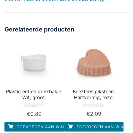
Gerelateerde producten
Plastic eet en drinkbakje.
Beeztees piksteen.
Wit, groot.
Hartvormig, roze.
Waardering
Waardering
€
0.89
€
2.09
0
0
uit
uit
5
5
TOEVOEGEN AAN WINKELWAGEN
TOEVOEGEN AAN WINKEL