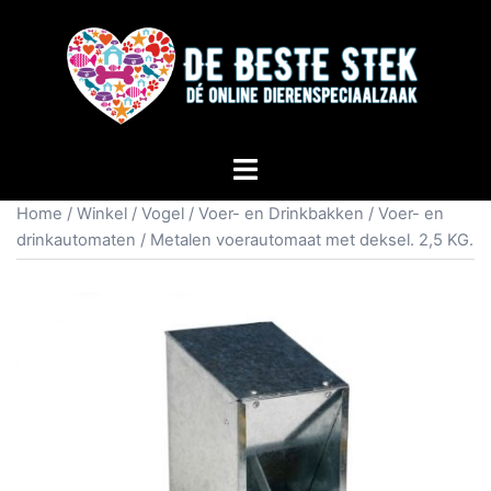
Home
/
Winkel
/
Vogel
/
Voer- en Drinkbakken
/
Voer- en
drinkautomaten
/ Metalen voerautomaat met deksel. 2,5 KG.