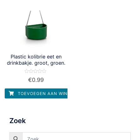
Plastic kolibrie eet en
drinkbakje. groot, groen.
Waardering
€
0.99
0
uit
5
TOEVOEGEN AAN WINKELWAGEN
Zoek