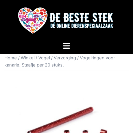
Home
/
Winkel
/
Vogel
/
Verzorging
/ Vogelringen voor
kanarie. Staafje per 20 stuks.