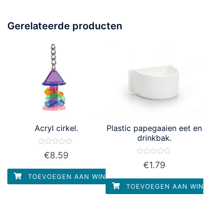
Gerelateerde producten
Acryl cirkel.
Plastic papegaaien eet en
drinkbak.
Waardering
€
8.59
0
Waardering
€
1.79
uit
0
5
uit
TOEVOEGEN AAN WINKELWAGEN
5
TOEVOEGEN AAN WINKEL