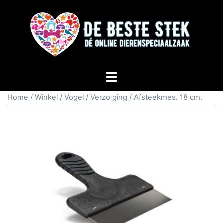
Home
/
Winkel
/
Vogel
/
Verzorging
/ Afsteekmes. 18 cm.