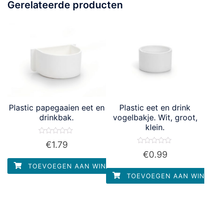
Gerelateerde producten
Plastic papegaaien eet en
Plastic eet en drink
drinkbak.
vogelbakje. Wit, groot,
klein.
Waardering
€
1.79
0
Waardering
€
0.99
uit
0
5
uit
TOEVOEGEN AAN WINKELWAGEN
5
TOEVOEGEN AAN WINKEL