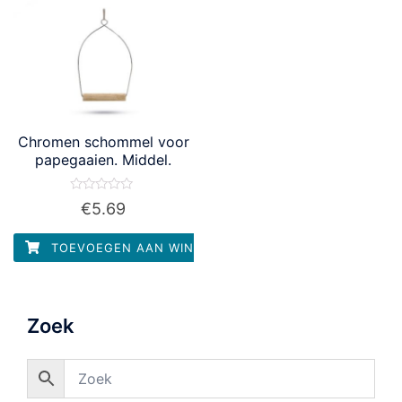
Chromen schommel voor
papegaaien. Middel.
Waardering
€
5.69
0
uit
5
TOEVOEGEN AAN WINKELWAGEN
Zoek